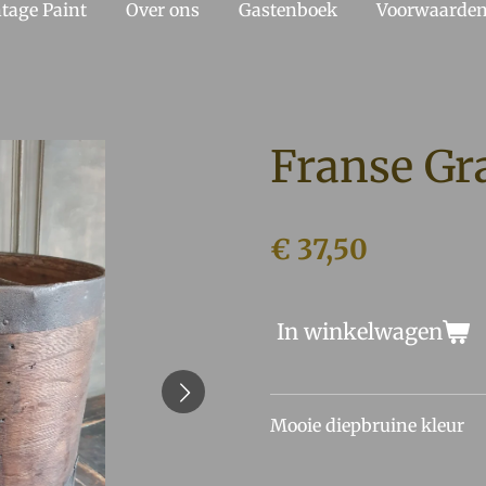
tage Paint
Over ons
Gastenboek
Voorwaarde
Franse Gr
€ 37,50
In winkelwagen
Mooie diepbruine kleur