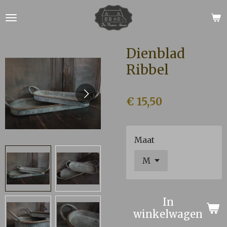
Ga
direct
naar
de
Dienblad
hoofdinhoud
Ribbel
€ 15,50
Maat
In
winkelwagen