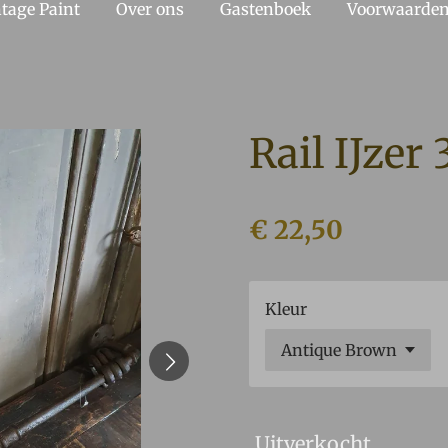
tage Paint
Over ons
Gastenboek
Voorwaarde
Rail IJzer
€ 22,50
Kleur
Uitverkocht