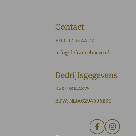
Contact
+31 6 12 32 44 77
info@defransehoeve.nl
Bedrijfsgegevens
KvK: 78144876
BTW: NL003294696B30
F
I