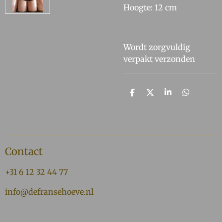
Hoogte: 12 cm
Wordt zorgvuldig
verpakt verzonden
D
D
S
D
e
e
h
e
l
e
a
l
e
l
r
e
n
e
n
Contact
+31 6 12 32 44 77
info@defransehoeve.nl