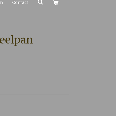
en
Contact
teelpan