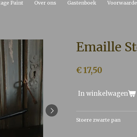
tage Paint
Over ons
Gastenboek
Voorwaard
Emaille S
€ 17,50
In winkelwagen
Stoere zwarte pan