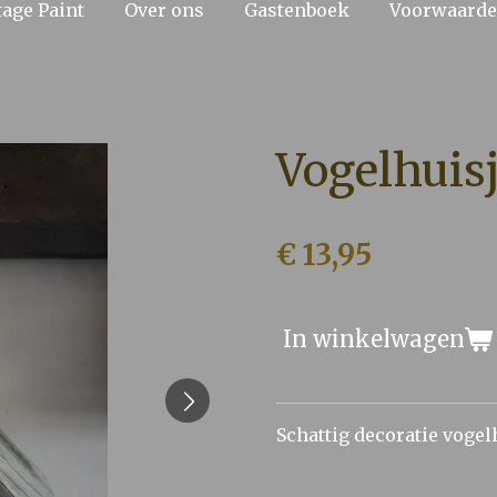
tage Paint
Over ons
Gastenboek
Voorwaard
Vogelhuis
€ 13,95
In winkelwagen
Schattig decoratie vogel