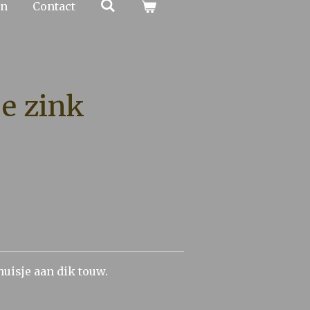
en
Contact
je zink
huisje aan dik touw.