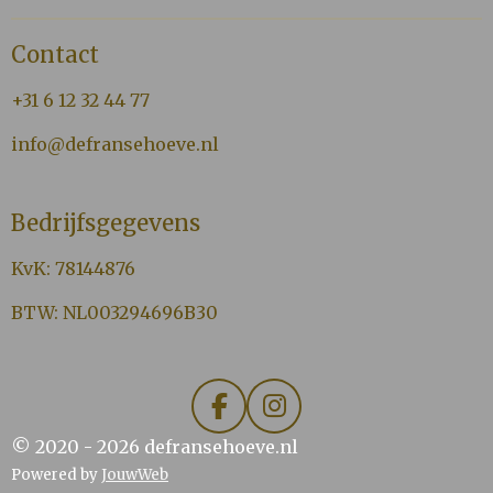
n
e
n
Contact
+31 6 12 32 44 77
info@defransehoeve.nl
Bedrijfsgegevens
KvK: 78144876
BTW: NL003294696B30
F
I
a
n
© 2020 - 2026 defransehoeve.nl
c
s
Powered by
JouwWeb