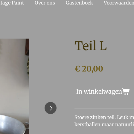
tage Paint
Over ons
Gastenboek
Voorwaarde
Teil L
€ 20,00
In winkelwagen
Stoere zinken teil. Leuk m
kerstballen maar natuurli