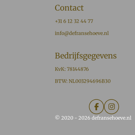
Contact
+31 6 12 32 44 77
info@defransehoeve.nl
Bedrijfsgegevens
KvK: 78144876
BTW: NL003294696B30
F
I
a
n
© 2020 - 2026 defransehoeve.nl
c
s
e
t