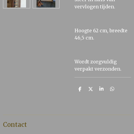
vervlogen tijden.
Hoogte 62 cm, breedte
46,5 cm.
Wordt zorgvuldig
verpakt verzonden.
D
D
S
D
e
e
h
e
l
e
a
l
e
l
r
e
n
e
n
Contact