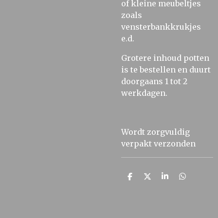
of kleine meubeltjes
zoals
vensterbankkrukjes
e.d.
Grotere inhoud potten
is te bestellen en duurt
doorgaans 1 tot 2
werkdagen.
Wordt zorgvuldig
verpakt verzonden
D
D
S
D
e
e
h
e
l
e
a
l
e
l
r
e
n
e
n