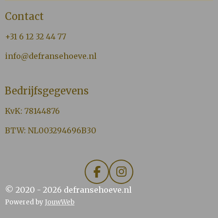
Contact
+31 6 12 32 44 77
info@defransehoeve.nl
Bedrijfsgegevens
KvK: 78144876
BTW: NL003294696B30
F
I
a
n
© 2020 - 2026 defransehoeve.nl
c
s
Powered by
JouwWeb
e
t