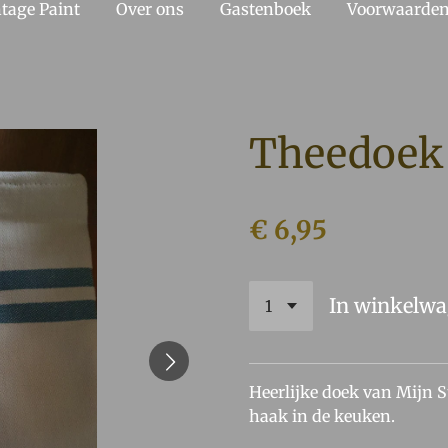
tage Paint
Over ons
Gastenboek
Voorwaarde
Theedoek 
€ 6,95
In winkelw
Heerlijke doek van Mijn St
haak in de keuken.