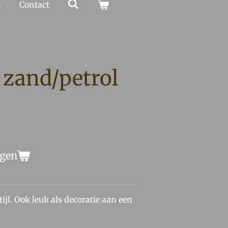
n
Contact
zand/petrol
agen
ijl. Ook leuk als decoratie aan een