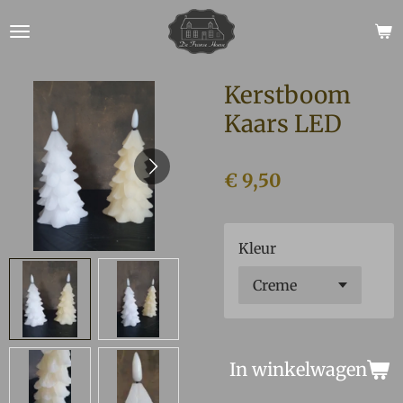
Ga
direct
naar
de
Kerstboom
hoofdinhoud
Kaars LED
€ 9,50
Kleur
In winkelwagen