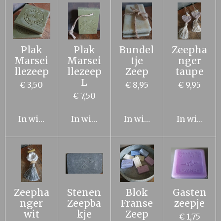
Plak
Plak
Bundel
Zeepha
Marsei
Marsei
tje
nger
llezeep
llezeep
Zeep
taupe
L
€ 3,50
€ 8,95
€ 9,95
€ 7,50
In winkelwagen
In winkelwagen
In winkelwagen
In winkel
Zeepha
Stenen
Blok
Gasten
nger
Zeepba
Franse
zeepje
wit
kje
Zeep
€ 1,75