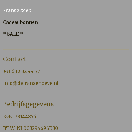
Franse zeep
Cadeaubonnen
* SALE *
Contact
+31 6 12 32 44 77
info@defransehoeve.nl
Bedrijfsgegevens
KvK: 78144876
BTW: NL003294696B30